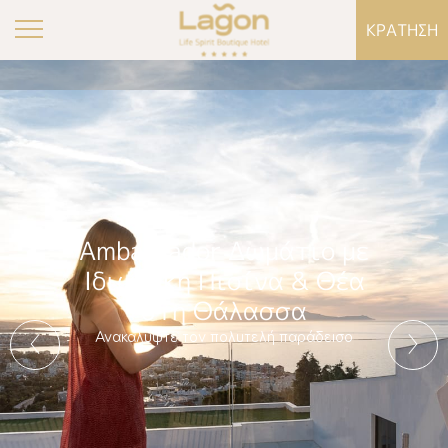
ΚΡΑΤΗΣΗ
Ambassador Δωμάτιο με
Ιδιωτική Πισίνα & Θέα
στη Θάλασσα
Ανακαλύψτε τον πολυτελή παράδεισο